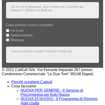
Come preferisci essere contattato?
Via Email
Telefonicamente
Whatsapp
© 2021 CarKult Srls. Via Ferrante Imparato 267 presso
Condominio Commerciale "Le Due Torri" 80146 Napoli.
Perchè scegliere Carkult
Cosa facciamo
NUOVA PER SEMPRE - Il Servizio di
Preconsegna per Auto Nuova
NUOVA DI NUOVO - Il Programma di Rinnovo
Auto Usata