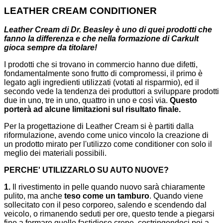
LEATHER CREAM CONDITIONER
Leather Cream di Dr. Beasley è uno di quei prodotti che
fanno la differenza e che nella formazione di Carkult
gioca sempre da titolare!
I prodotti che si trovano in commercio hanno due difetti,
fondamentalmente sono frutto di compromessi, il primo è
legato agli ingredienti utilizzati (votati al risparmio), ed il
secondo vede la tendenza dei produttori a sviluppare prodotti
due in uno, tre in uno, quattro in uno e così via.
Questo
porterà ad alcune limitazioni sul risultato finale.
Per la progettazione di Leather Cream si è partiti dalla
riformulazione, avendo come unico vincolo la creazione di
un prodotto mirato per l'utilizzo come conditioner con solo il
meglio dei materiali possibili.
PERCHE' UTILIZZARLO SU AUTO NUOVE?
1.
Il rivestimento in pelle quando nuovo sarà chiaramente
pulito, ma anche
teso come un tamburo
. Quando viene
sollecitato con il peso corporeo, salendo e scendendo dal
veicolo, o rimanendo seduti per ore, questo tende a piegarsi
fino a formare quelle fastidiose crepe, costringendoci poi a