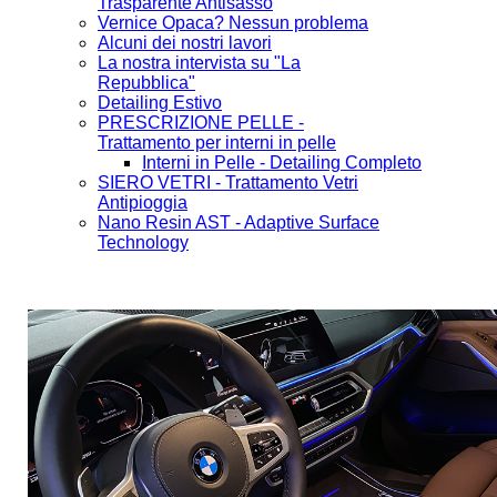
Trasparente Antisasso
Vernice Opaca? Nessun problema
Alcuni dei nostri lavori
La nostra intervista su "La
Repubblica"
Detailing Estivo
PRESCRIZIONE PELLE -
Trattamento per interni in pelle
Interni in Pelle - Detailing Completo
SIERO VETRI - Trattamento Vetri
Antipioggia
Nano Resin AST - Adaptive Surface
Technology