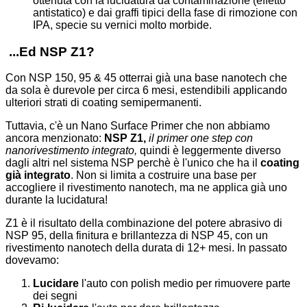
ottenuta con la lucidatura da contaminazione (effetto
antistatico) e dai graffi tipici della fase di rimozione con
IPA, specie su vernici molto morbide.
...Ed NSP Z1?
Con NSP 150, 95 & 45 otterrai già una base nanotech che
da sola è durevole per circa 6 mesi, estendibili applicando
ulteriori strati di coating semipermanenti.
Tuttavia, c'è un Nano Surface Primer che non abbiamo
ancora menzionato:
NSP Z1,
il primer one step con
nanorivestimento integrato,
quindi è leggermente diverso
dagli altri nel sistema NSP perchè è l'unico che ha il
coating
già integrato
. Non si limita a costruire una base per
accogliere il rivestimento nanotech, ma ne applica già uno
durante la lucidatura!
Z1 è il risultato della combinazione del potere abrasivo di
NSP 95, della finitura e brillantezza di NSP 45, con un
rivestimento nanotech della durata di 12+ mesi. In passato
dovevamo:
Lucidare
l'auto con polish medio per rimuovere parte
dei segni