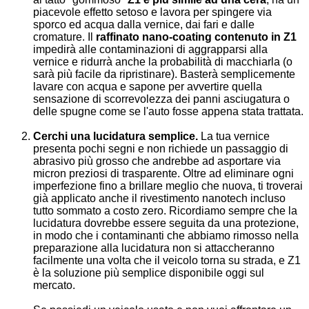
piacevole effetto setoso e lavora per spingere via
sporco ed acqua dalla vernice, dai fari e dalle
cromature. Il
raffinato nano-coating contenuto in Z1
impedirà alle contaminazioni di aggrapparsi alla
vernice e ridurrà anche la probabilità di macchiarla (o
sarà più facile da ripristinare). Basterà semplicemente
lavare con acqua e sapone per avvertire quella
sensazione di scorrevolezza dei panni asciugatura o
delle spugne come se l'auto fosse appena stata trattata.
Cerchi una lucidatura semplice.
La tua vernice
presenta pochi segni e non richiede un passaggio di
abrasivo più grosso che andrebbe ad asportare via
micron preziosi di trasparente. Oltre ad eliminare ogni
imperfezione fino a brillare meglio che nuova, ti troverai
già applicato anche il rivestimento nanotech incluso
tutto sommato a costo zero. Ricordiamo sempre che la
lucidatura dovrebbe essere seguita da una protezione,
in modo che i contaminanti che abbiamo rimosso nella
preparazione alla lucidatura non si attaccheranno
facilmente una volta che il veicolo torna su strada, e Z1
è la soluzione più semplice disponibile oggi sul
mercato.