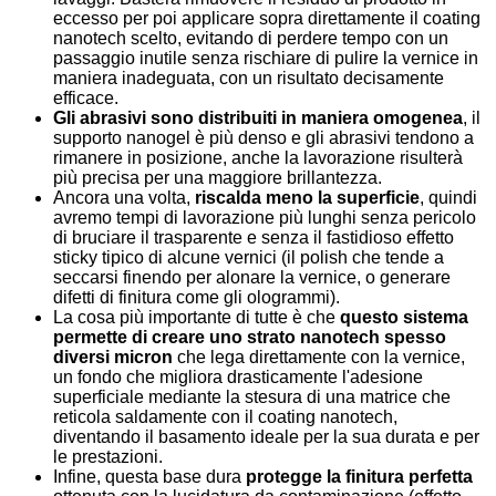
eccesso per poi applicare sopra direttamente il coating
nanotech scelto, evitando di perdere tempo con un
passaggio inutile senza rischiare di pulire la vernice in
maniera inadeguata, con un risultato decisamente
efficace.
Gli abrasivi sono distribuiti in maniera omogenea
, il
supporto nanogel è più denso e gli abrasivi tendono a
rimanere in posizione, anche la lavorazione risulterà
più precisa per una maggiore brillantezza.
Ancora una volta,
riscalda meno la superficie
, quindi
avremo tempi di lavorazione più lunghi senza pericolo
di bruciare il trasparente e senza il fastidioso effetto
sticky tipico di alcune vernici (il polish che tende a
seccarsi finendo per alonare la vernice, o generare
difetti di finitura come gli ologrammi).
La cosa più importante di tutte è che
questo sistema
permette di creare uno strato nanotech spesso
diversi micron
che lega direttamente con la vernice,
un fondo che migliora drasticamente l'adesione
superficiale mediante la stesura di una matrice che
reticola saldamente con il coating nanotech,
diventando il basamento ideale per la sua durata e per
le prestazioni.
Infine, questa base dura
protegge la finitura perfetta