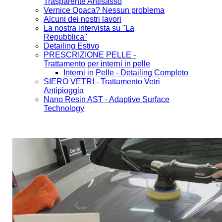
Trasparente Antisasso
Vernice Opaca? Nessun problema
Alcuni dei nostri lavori
La nostra intervista su "La
Repubblica"
Detailing Estivo
PRESCRIZIONE PELLE -
Trattamento per interni in pelle
Interni in Pelle - Detailing Completo
SIERO VETRI - Trattamento Vetri
Antipioggia
Nano Resin AST - Adaptive Surface
Technology