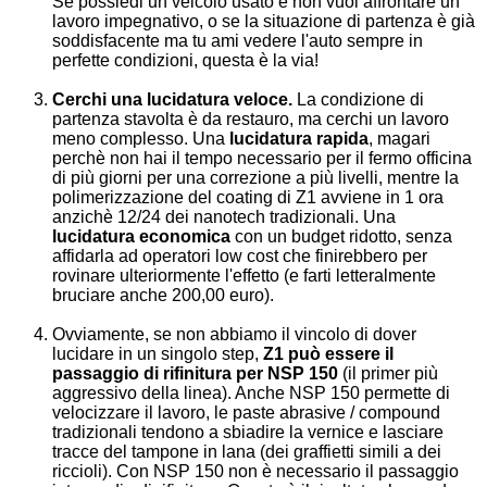
Se possiedi un veicolo usato e non vuoi affrontare un
lavoro impegnativo, o se la situazione di partenza è già
soddisfacente ma tu ami vedere l'auto sempre in
perfette condizioni, questa è la via!
Cerchi una lucidatura veloce.
La condizione di
partenza stavolta è da restauro, ma cerchi un lavoro
meno complesso. Una
lucidatura rapida
, magari
perchè non hai il tempo necessario per il fermo officina
di più giorni per una correzione a più livelli, mentre la
polimerizzazione del coating di Z1 avviene in 1 ora
anzichè 12/24 dei nanotech tradizionali. Una
lucidatura economica
con un budget ridotto, senza
affidarla ad operatori low cost che finirebbero per
rovinare ulteriormente l'effetto (e farti letteralmente
bruciare anche 200,00 euro).
Ovviamente, se non abbiamo il vincolo di dover
lucidare in un singolo step,
Z1 può essere il
passaggio di rifinitura per NSP 150
(il primer più
aggressivo della linea). Anche NSP 150 permette di
velocizzare il lavoro, le paste abrasive / compound
tradizionali tendono a sbiadire la vernice e lasciare
tracce del tampone in lana (dei graffietti simili a dei
riccioli). Con NSP 150 non è necessario il passaggio