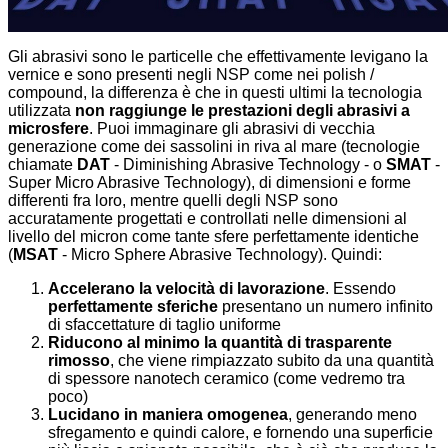
Gli abrasivi sono le particelle che effettivamente levigano la
vernice e sono presenti negli NSP come nei polish /
compound, la differenza è che in questi ultimi la tecnologia
utilizzata
non raggiunge le prestazioni degli abrasivi a
microsfere
. Puoi immaginare gli abrasivi di vecchia
generazione come dei sassolini in riva al mare (tecnologie
chiamate
DAT
- Diminishing Abrasive Technology - o
SMAT
-
Super Micro Abrasive Technology), di dimensioni e forme
differenti fra loro, mentre quelli degli NSP sono
accuratamente progettati e controllati nelle dimensioni al
livello del micron come tante sfere perfettamente identiche
(
MSAT
- Micro Sphere Abrasive Technology). Quindi:
Accelerano la velocità di lavorazione
. Essendo
perfettamente sferiche
presentano un numero infinito
di sfaccettature di taglio uniforme
Riducono al minimo la quantità di trasparente
rimosso
, che viene rimpiazzato subito da una quantità
di spessore nanotech ceramico (come vedremo tra
poco)
Lucidano in maniera omogenea
, generando meno
sfregamento e quindi calore, e fornendo una superficie