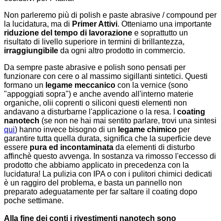
Non parleremo più di polish e paste abrasive / compound per
la lucidatura, ma di
Primer Attivi
. Otteniamo una importante
riduzione del tempo di lavorazione
e soprattutto un
risultato di livello superiore in termini di brillantezza,
irraggiungibile
da ogni altro prodotto in commercio.
Da sempre paste abrasive e polish sono pensati per
funzionare con cere o al massimo sigillanti sintetici. Questi
formano un
legame meccanico
con la vernice (sono
"appoggiati sopra") e anche avendo all'interno materie
organiche, olii coprenti o siliconi questi elementi non
andavano a disturbarne l'applicazione o la resa. I
coating
nanotech
(se non ne hai mai sentito parlare, trovi una sintesi
qui
) hanno invece bisogno di un
legame chimico
per
garantire tutta quella durata, significa che la superficie deve
essere
pura ed incontaminata
da elementi di disturbo
affinchè questo avvenga. In sostanza va rimosso l'eccesso di
prodotto che abbiamo applicato in precedenza con la
lucidatura! La pulizia con IPA o con i pulitori chimici dedicati
è un raggiro del problema, e basta un pannello non
preparato adeguatamente per far saltare il coating dopo
poche settimane.
Alla fine dei conti i rivestimenti nanotech sono