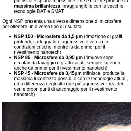
più liscia e spianata possibile, che è ciò che produce la
massima brillantezza
, irraggiungibile con le vecchie
tecnologie DAT e SMAT
Ogni NSP presenta una diversa dimensione di microsfera
per ottenere un diverso tipo di risultato:
NSP 150 - Microsfere da 1,5 μm
(rimozione di graffi
profondi, carteggiature aggressive e vernici in
condizioni critiche, mentre fa da primer per il
rivestimento nanotech)
NSP 95 - Microsfere da 0,95 μm
(rimuove segni
circolari da lavaggio e graffi isolati, sempre facendo
anche da primer per il rivestimento nanotech)
NSP 45 - Microsfere da 0,45μm
(rifinisce, produce la
massima lucentezza possibile con le tecnologie attuali,
ed a differenza degli altri due più aggressivi, crea dei
veri e propri punti di ancoraggio per il rivestimento
nanotech)