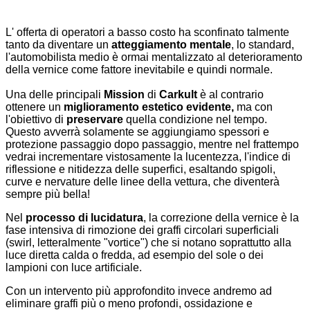
L' offerta di operatori a basso costo ha sconfinato talmente
tanto da diventare un
atteggiamento mentale
, lo standard,
l'automobilista medio è ormai mentalizzato al deterioramento
della vernice come fattore inevitabile e quindi normale.
Una delle principali
Mission
di
Carkult
è al contrario
ottenere un
miglioramento estetico evidente,
ma con
l'obiettivo di
preservare
quella condizione nel tempo.
Questo avverrà solamente se aggiungiamo spessori e
protezione passaggio dopo passaggio, mentre nel frattempo
vedrai incrementare vistosamente la lucentezza, l'indice di
riflessione e nitidezza delle superfici, esaltando spigoli,
curve e nervature delle linee della vettura, che diventerà
sempre più bella!
Nel
processo di lucidatura
, la correzione della vernice è la
fase intensiva di rimozione dei graffi circolari superficiali
(swirl, letteralmente "vortice") che si notano soprattutto alla
luce diretta calda o fredda, ad esempio del sole o dei
lampioni con luce artificiale.
Con un intervento più approfondito invece andremo ad
eliminare graffi più o meno profondi, ossidazione e