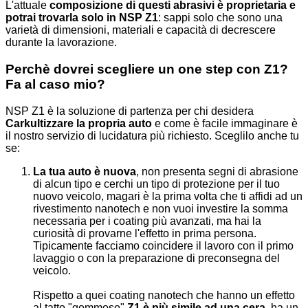
L'attuale
composizione di questi abrasivi è proprietaria e
potrai trovarla solo in NSP Z1
: sappi solo che sono una
varietà di dimensioni, materiali e capacità di decrescere
durante la lavorazione.
Perchè dovrei scegliere un one step con Z1?
Fa al caso mio?
NSP Z1 è la soluzione di partenza per chi desidera
Carkultizzare la propria auto
e come è facile immaginare è
il nostro servizio di lucidatura più richiesto. Sceglilo anche tu
se:
La tua auto è nuova
, non presenta segni di abrasione
di alcun tipo e cerchi un tipo di protezione per il tuo
nuovo veicolo, magari è la prima volta che ti affidi ad un
rivestimento nanotech e non vuoi investire la somma
necessaria per i coating più avanzati, ma hai la
curiosità di provarne l'effetto in prima persona.
Tipicamente facciamo coincidere il lavoro con il primo
lavaggio o con la preparazione di preconsegna del
veicolo.
Rispetto a quei coating nanotech che hanno un effetto
al tatto "gommoso"
Z1 è più simile ad una cera
, ha un