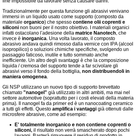
fine impossibile da lavorare senza causare danni.
Tradizionalmente per questa funzione gli abrasivi venivano
immersi in un liquido usato come supporto (composto da
materiale
organico
) che spesso
contiene olii coprenti e
siliconi
non buoni per il nostro obiettivo. I materiali organici
infatti ostacolano l'adesione della
matrice Nanotech
, che
invece è
inorganica
. Una volta lavorato, il composto
abrasivo andava quindi rimosso dalla vernice con IPA (alcool
isopropilico) o soluzioni chimiche specifiche, svolgendo un
passaggio faticoso, inutile e tutto sommato anche
inefficiente. Un altro degli svantaggi è che la composizione
liquida / cremosa del supporto tende a far scivolare gli
abrasivi verso il fondo della bottiglia,
non distribuendoli in
maniera omogenea
.
Gli NSP utilizzano un nuovo tipo di supporto brevettato
chiamato
"nanogel"
già utilizzato in altri ambiti, ma mai nel
settore automotive (soprattutto per i costi elevati della materia
prima). Il nanogel fa da primer ed è un nanocoating ceramico
a tutti gli effetti. Questo
amplifica i vantaggi
già ottenuti dalle
microsfere abrasive, come ad esempio:
E' totalmente inorganico e non contiene coprenti o
siliconi,
il risultato non verrà smascherato dopo pochi
lavaggi. Basterà rimuovere il residuo di prodotto in