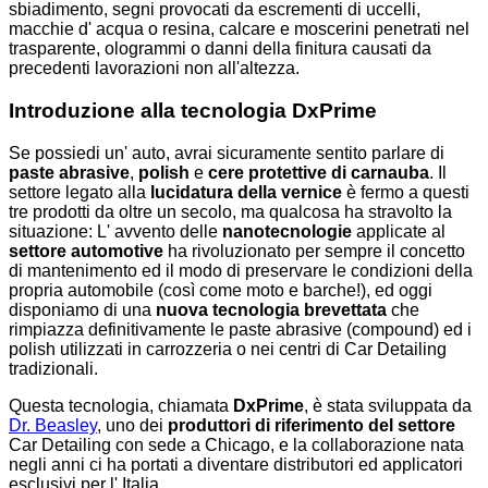
sbiadimento, segni provocati da escrementi di uccelli,
macchie d' acqua o resina, calcare e moscerini penetrati nel
trasparente, ologrammi o danni della finitura causati da
precedenti lavorazioni non all'altezza.
Introduzione alla tecnologia DxPrime
Se possiedi un' auto, avrai sicuramente sentito parlare di
paste abrasive
,
polish
e
cere protettive di carnauba
. Il
settore legato alla
lucidatura della vernice
è fermo a questi
tre prodotti da oltre un secolo, ma qualcosa ha stravolto la
situazione: L' avvento delle
nanotecnologie
applicate al
settore automotive
ha rivoluzionato per sempre il concetto
di mantenimento ed il modo di preservare le condizioni della
propria automobile (così come moto e barche!), ed oggi
disponiamo di una
nuova tecnologia brevettata
che
rimpiazza definitivamente le paste abrasive (compound) ed i
polish utilizzati in carrozzeria o nei centri di Car Detailing
tradizionali.
Questa tecnologia, chiamata
DxPrime
, è stata sviluppata da
Dr. Beasley
, uno dei
produttori di riferimento del settore
Car Detailing con sede a Chicago, e la collaborazione nata
negli anni ci ha portati a diventare distributori ed applicatori
esclusivi per l' Italia.